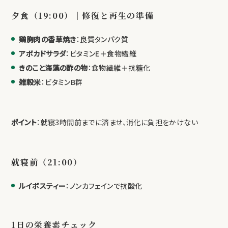
夕食（19:00）｜修復と再生の準備
鶏胸肉の香草焼き
：良質タンパク質
アボカドサラダ
：ビタミンE＋食物繊維
きのこと海藻の酢の物
：食物繊維＋抗糖化
雑穀米
：ビタミンB群
ポイント
：就寝3時間前までに済ませ、消化に負担をかけない
就寝前（21:00）
ルイボスティー
：ノンカフェインで抗酸化
1日の栄養素チェック