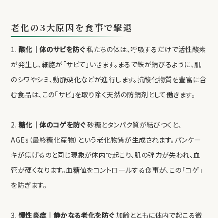
老化の3大原因を食事で撃退
1.
酸化｜体のサビを防ぐ
私たちの体は、呼吸するだけで活性酸素
が発生し、細胞が「サビて」いきます。まるで鉄が錆びるように、肌
のシワやシミ、動脈硬化などが進行します。抗酸化物質を豊富に含
む食品は、この「サビ」を取り除く天然の防錆剤として働きます。
2.
糖化｜体のコゲを防ぐ
砂糖とタンパク質が結びつくと、
AGEs（最終糖化産物）という老化物質が生成されます。パンケー
キが焦げるのと同じ現象が体内で起こり、肌の弾力が失われ、血
管が硬くなります。血糖値をコントロールする食事が、この「コゲ」
を防ぎます。
3.
慢性炎症｜静かなる老化を防ぐ
加齢とともに体内で起こる微