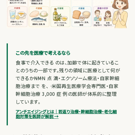
この先を医療で考えるなら
食事で介入できる のは、加齢で体に起きているこ
とのうちの一部です。残りの領域に医療として何が
できるか――NMN 点 滴・エクソソーム療法・自家幹細
胞治療まで を、 ―― 米国再生医療学会専門医・自家
幹細胞治療 3,000 症 例の医師が体系的に整理
しています。
アンチエイジングとは｜若返り治療・幹細胞治療・老化細
胞対策を医師が解説 →