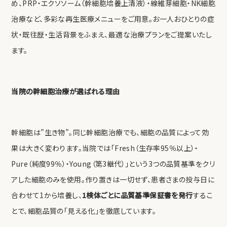
め、PRP・エクソソーム（幹細胞培養上清液）・線維芽細胞・NK細胞
治療など、多彩な再生医療メニューをご用意。お一人おひとりの症
状・既往歴・生活背景をふまえ、最適な治療プランをご提案いたし
ます。
当院の幹細胞治療が選ばれる理由
幹細胞は”生き物”。同じ幹細胞治療でも、細胞の品質によって効
果は大きく変わります。当院では「Fresh（生存率95％以上）・
Pure（純度99％）・Young（第3継代）」という3つの品質基準をクリ
アした細胞のみを使用。作り置きは一切せず、患者さまの投与日に
合わせて1から培養し、
1検体ごとに品質基準保証書を発行
するこ
とで、細胞品質の「見える化」を徹底しています。