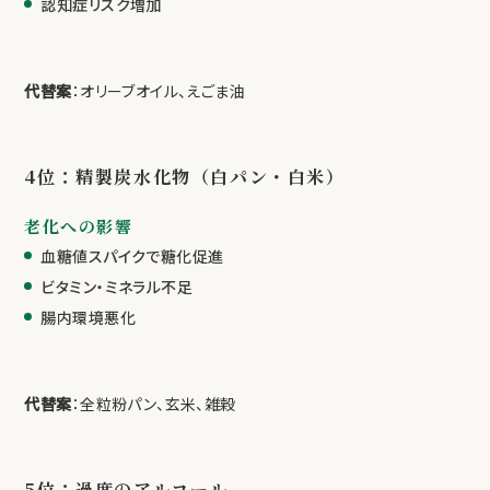
認知症リスク増加
代替案
：オリーブオイル、えごま油
4位：精製炭水化物（白パン・白米）
老化への影響
血糖値スパイクで糖化促進
ビタミン・ミネラル不足
腸内環境悪化
代替案
：全粒粉パン、玄米、雑穀
5位：過度のアルコール