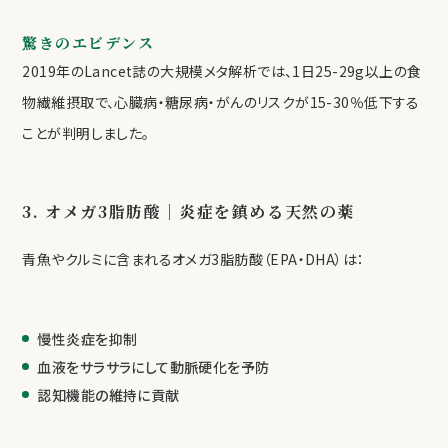
驚きのエビデンス
2019年のLancet誌の大規模メタ解析では、1日25-29g以上の食
物繊維摂取で、心臓病・糖尿病・がんのリスクが15-30％低下する
ことが判明しました。
3. オメガ3脂肪酸｜炎症を鎮める天然の薬
青魚やクルミに含まれるオメガ3脂肪酸（EPA・DHA）は：
慢性炎症を抑制
血液をサラサラにして動脈硬化を予防
認知機能の維持に貢献