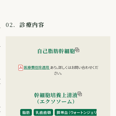
ク
ソ
ソ
ー
02.
診療内容
ム）
美
肌
治
療
線
自己脂肪幹細胞
維
芽
細
胞
医療費控除適用
あり。詳しくはお問い合わせくだ
移
さい。
植
PRP
NK
細
胞
幹細胞培養上清液
治
（エクソソーム）
療
NMN
特
脂肪
乳歯歯髄
臍帯血（ウォートンジェリ