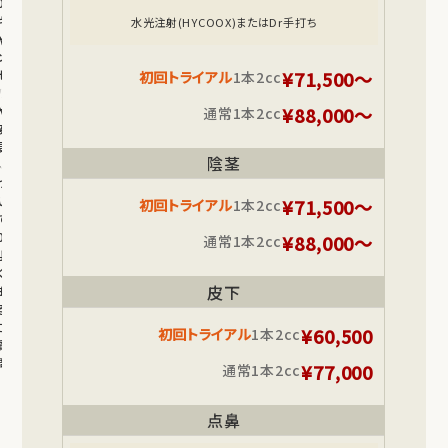
04.
キ
水光注射(HYCOOX)またはDr手打ち
ャ
ン
¥71,500～
セ
初回トライアル
1本2cc
ル
¥88,000～
や
通常
1本2cc
変
更
陰茎
に
つ
い
¥71,500～
初回トライアル
1本2cc
て
05.
¥88,000～
通常
1本2cc
よ
く
皮下
あ
る
ご
¥60,500
初回トライアル
1本2cc
質
問
¥77,000
通常
1本2cc
点鼻