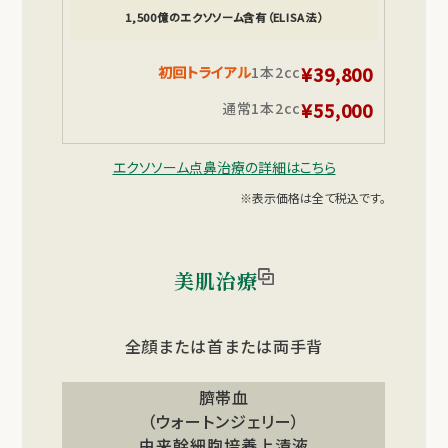
1,500億のエクソソーム含有（ELISA法）
¥39,800
初回トライアル
1本2cc
¥55,000
通常
1本2cc
エクソソーム点鼻治療の詳細はこちら
※表示価格は全て税込です。
美肌治療
全顔または首または両手背
臍帯血
（ウォートンジェリー）
由来幹細胞培養上清液