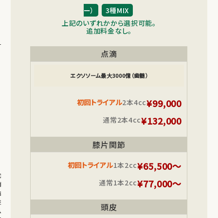
殊
採
ー）
3種MIX
血
上記のいずれかから選択可能。
検
追加料金なし。
査
メ
点滴
デ
ィ
カ
エクソソーム最大3000億（歯髄）
ル
ダ
イ
¥99,000
初回トライアル
2本4cc
エ
ッ
¥132,000
通常
2本4cc
ト
（痩
身
膝片関節
治
療
¥65,500～
初回トライアル
1本2cc
薬）
03.
¥77,000～
通常
1本2cc
お
支
払
頭皮
い