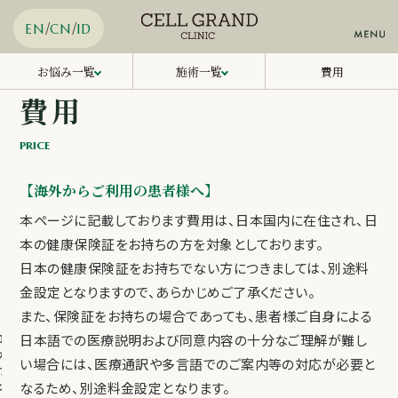
/
/
EN
CN
ID
膝関節症再生治療
幹細胞再生治療
お悩み一覧
施術一覧
費用
TOP
費用
費用
糖尿病再生治療
エクソソーム治療
治療メニュー
当院について
動脈硬化再生治療
PRP治療
PRICE
お知らせ一覧
慢性疼痛再生治療
線維芽細胞移植治療
コラム一覧
【海外からご利用の患者様へ】
毛髪再生治療
NMN治療
メディア
本ページに記載しております費用は、日本国内に在住され、日
アクセス
ED再生治療
NK細胞治療
本の健康保険証をお持ちの方を対象としております。
WEB予約・オンライン診療
日本の健康保険証をお持ちでない方につきましては、別途料
美肌再生治療
金設定となりますので、あらかじめご了承ください。
メディカルダイエット
また、保険証をお持ちの場合であっても、患者様ご自身による
LINE予約
01.
日本語での医療説明および同意内容の十分なご理解が難し
カ
い場合には、医療通訳や多言語でのご案内等の対応が必要と
06-6212-5960
ウ
TEL.
ン
なるため、別途料金設定となります。
対応時間：10:00-19:00