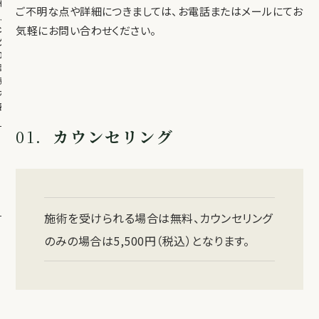
セ
MAIL: info@cellgrandclinic.com
ご不明な点や詳細につきましては、お電話またはメールにてお
リ
ン
気軽にお問い合わせください。
グ
02.
診
療
内
容
自
01.
カウンセリング
己
脂
肪
幹
細
胞
幹
施術を受けられる場合は無料、カウンセリング
細
のみの場合は5,500円（税込）となります。
胞
培
養
上
清
液
（エ