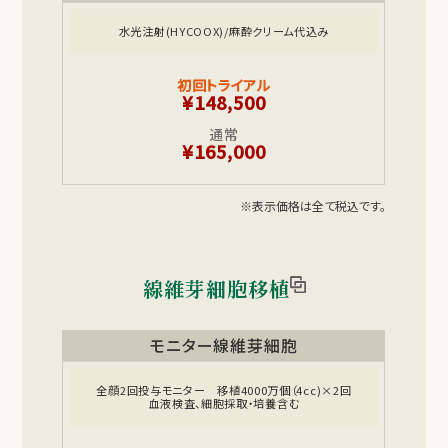
水光注射(HYCOOX)/麻酔クリーム代込み
初回トライアル
¥148,500
通常
¥165,000
※表示価格は全て税込です。
線維芽細胞移植
モニター線維芽細胞
全顔2回投与モニター 移植4000万個（4cc)×2回
血液検査、細胞採取・培養含む