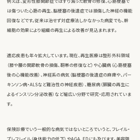
例えば、変形性膝関節症ではすり減った軟骨の修復、心筋梗塞で
は傷ついた心筋の再生、脳梗塞の後遺症では損傷した神経の機能
回復などです。従来は治せず対症療法しかなかった病変でも、幹
細胞の効果により組織の再生による改善が見込まれます。
適応疾患も年々拡大しています。現在、再生医療は整形外科領域
（膝や腰の関節軟骨の損傷、靭帯の修復など）や心臓病（心筋梗塞
後の心機能改善）、神経系の病気（脳梗塞の後遺症の麻痺や、パー
キンソン病・ALSなど難治性の神経疾患）、糖尿病（膵臓の再生に
よるインスリン分泌改善）など幅広い分野で研究・応用されていま
す。
保険診療でいう一般的な病気ではないところでいうと、フレイル・
プレフレイル（身体能力の低下）やAGA、EDにも及びます。美容領