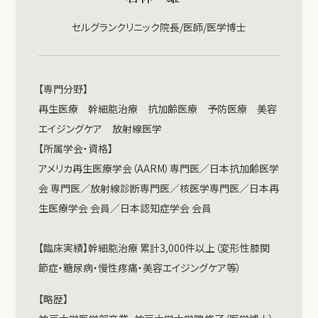
セルグランクリニック院長/医師/医学博士
【専門分野】
再生医療 幹細胞治療 抗加齢医療 予防医療 美容
エイジングケア 放射線医学
【所属学会・資格】
アメリカ再生医療学会（AARM）専門医／日本抗加齢医学
会 専門医／放射線診断専門医／核医学専門医／日本再
生医療学会 会員／日本認知症学会 会員
【臨床実績】幹細胞治療 累計3,000件以上（変形性膝関
節症・糖尿病・慢性疼痛・美容エイジングケア等）
【略歴】