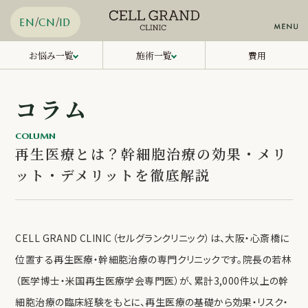
/
/
EN
CN
ID
膝関節症再生治療
幹細胞再生治療
お悩み一覧
施術一覧
費用
糖尿病再生治療
エクソソーム治療
治療メニュー
コラム
当院について
動脈硬化再生治療
PRP治療
お知らせ一覧
慢性疼痛再生治療
線維芽細胞移植治療
COLUMN
コラム一覧
再生医療とは？幹細胞治療の効果・メリ
毛髪再生治療
NMN治療
メディア
ット・デメリットを徹底解説
アクセス
ED再生治療
NK細胞治療
WEB予約・オンライン診療
美肌再生治療
メディカルダイエット
CELL GRAND CLINIC（セルグランクリニック）は、大阪・心斎橋に
LINE予約
位置する再生医療・幹細胞治療の専門クリニックです。院長の若林
（医学博士・米国再生医療学会専門医）が、累計3,000件以上の幹
06-6212-5960
TEL.
細胞治療の臨床経験をもとに、再生医療の基礎から効果・リスク・
対応時間：10:00-19:00