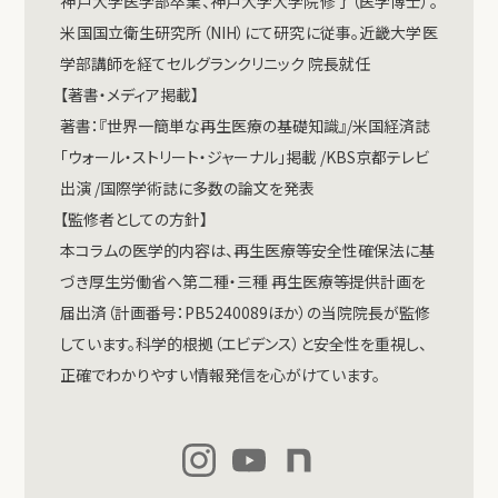
神戸大学医学部卒業、神戸大学大学院修了（医学博士）。
米国国立衛生研究所（NIH）にて研究に従事。近畿大学医
学部講師を経てセルグランクリニック 院長就任
【著書・メディア掲載】
著書：『世界一簡単な再生医療の基礎知識』/米国経済誌
「ウォール・ストリート・ジャーナル」掲載 /KBS京都テレビ
出演 /国際学術誌に多数の論文を発表
【監修者としての方針】
本コラムの医学的内容は、再生医療等安全性確保法に基
づき厚生労働省へ第二種・三種 再生医療等提供計画を
届出済（計画番号：PB5240089ほか）の当院院長が監修
しています。科学的根拠（エビデンス）と安全性を重視し、
正確でわかりやすい情報発信を心がけています。