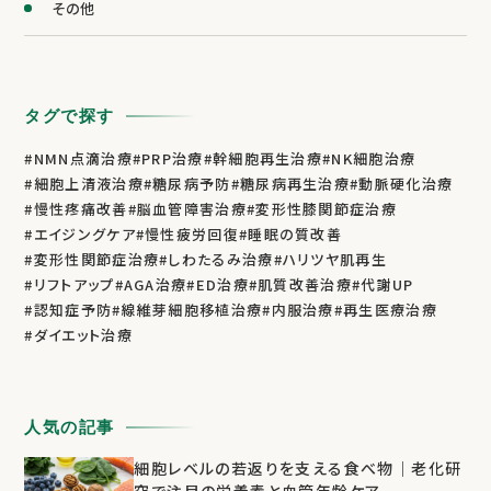
その他
タグで探す
#NMN点滴治療
#PRP治療
#幹細胞再生治療
#NK細胞治療
#細胞上清液治療
#糖尿病予防
#糖尿病再生治療
#動脈硬化治療
#慢性疼痛改善
#脳血管障害治療
#変形性膝関節症治療
#エイジングケア
#慢性疲労回復
#睡眠の質改善
#変形性関節症治療
#しわたるみ治療
#ハリツヤ肌再生
#リフトアップ
#AGA治療
#ED治療
#肌質改善治療
#代謝UP
#認知症予防
#線維芽細胞移植治療
#内服治療
#再生医療治療
#ダイエット治療
人気の記事
細胞レベルの若返りを支える食べ物｜老化研
究で注目の栄養素と血管年齢ケア