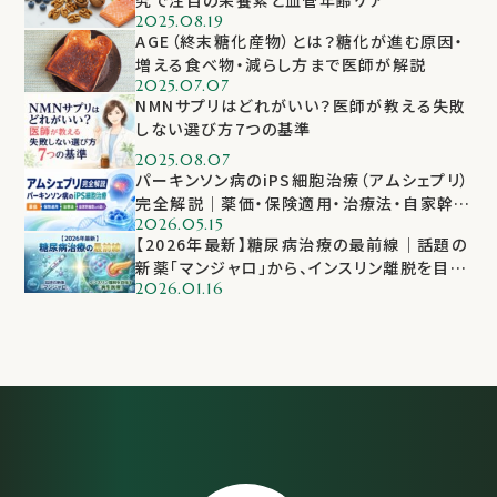
2025.08.19
AGE（終末糖化産物）とは？糖化が進む原因・
増える食べ物・減らし方まで医師が解説
2025.07.07
NMNサプリはどれがいい？医師が教える失敗
しない選び方7つの基準
2025.08.07
パーキンソン病のiPS細胞治療（アムシェプリ）
完全解説｜薬価・保険適用・治療法・自家幹細
2026.05.15
胞との違い【2026年医師監修】
【2026年最新】糖尿病治療の最前線｜話題の
新薬「マンジャロ」から、インスリン離脱を目指
2026.01.16
す「再生医療」まで